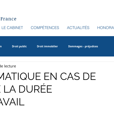
-France
LE CABINET
COMPÉTENCES
ACTUALITÉS
HONORA
in
Droit public
Droit immobilier
Dommages - préjudices
de lecture
MATIQUE EN CAS DE
 LA DURÉE
AVAIL