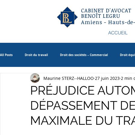
CABINET D'AVOCAT
BENOÎT LEGRU
Amiens - Hauts-de
ACCUEIL
All Posts
Droit du travail
Droit des sociétés – Commercial
Droit équ
Maurine STERZ--HALLOO
27 juin 2023
2 min 
Droit patrimonial de la famille
PRÉJUDICE AUTO
DÉPASSEMENT DE
MAXIMALE DU TR