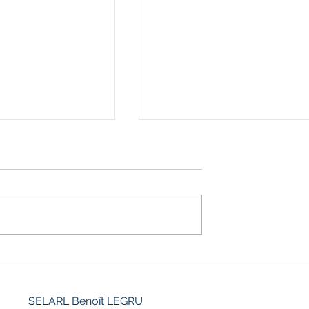
ON D’UN CDI
QUAND LES RELATIONS
 POUR LES
SENTIMENTALES AU
UELS DE LA
BUREAU CONDUISENT À
 PUBLIQUE
LA NULLITÉ DU
SELARL Benoît LEGRU