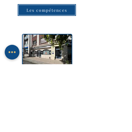
Les compétences
SELARL Benoît LEGRU
10 Rue de la 2ème DB
80000 AMIENS
Tél : 03 22 72 72 66
E-mail :
contact@bl-avocat.fr
ACCÈS PARKING PRIVÉ AU 9 RUE