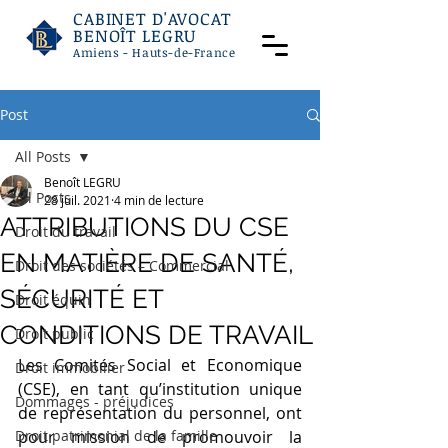
CABINET D'AVOCAT
BENOÎT LEGRU
Amiens - Hauts-de-France
Post
All Posts
Benoît LEGRU
All Posts
28 juil. 2021
4 min de lecture
ATTRIBUTIONS DU CSE
Droit du travail
EN MATIÈRE DE SANTÉ,
Droit des sociétés – Commercial
SÉCURITÉ ET
Droit équin
CONDITIONS DE TRAVAIL
Droit public
Les Comités Social et Economique 
Droit immobilier
(CSE), en tant qu’institution unique 
Dommages - préjudices
de représentation du personnel, ont 
Droit patrimonial de la famille
pour mission de promouvoir la 