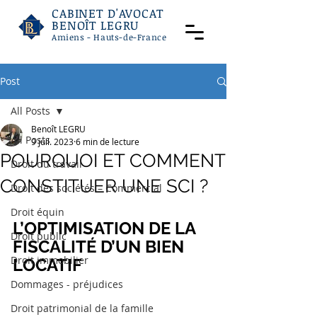
CABINET D'AVOCAT
BENOÎT LEGRU
Amiens - Hauts-de-France
Post
All Posts
Benoît LEGRU
All Posts
9 juil. 2023
6 min de lecture
POURQUOI ET COMMENT
Droit du travail
CONSTITUER UNE SCI ?
Droit des sociétés – Commercial
Droit équin
L’OPTIMISATION DE LA 
Droit public
FISCALITÉ D’UN BIEN 
Droit immobilier
LOCATIF
Dommages - préjudices
Droit patrimonial de la famille