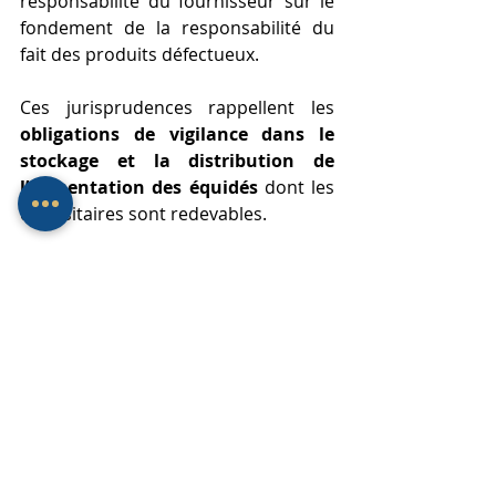
responsabilité du fournisseur sur le 
fondement de la responsabilité du 
fait des produits défectueux.
Ces jurisprudences rappellent les 
obligations de vigilance dans le 
stockage et la distribution de 
l’alimentation des équidés
 dont les 
dépositaires sont redevables.
Il est indispensable pour les 
dépositaires de vérifier l’alimentation 
livrée (foin, granulés, céréales) dès sa 
réception afin de pouvoir démontrer 
que la défectuosité n’était pas visible 
à la livraison en cas de dommage 
postérieur.
Les dépositaires doivent également 