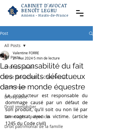
CABINET D'AVOCAT
BENOÎT LEGRU
Amiens - Hauts-de-France
Post
All Posts
Valentine FORRE
All Posts
21 mai 2024
5 min de lecture
La responsabilité du fait
Droit du travail
des produits défectueux
Droit des sociétés – Commercial
dans le monde équestre
Droit équin
Le producteur est responsable du 
Droit public
dommage causé par un défaut de 
Droit immobilier
son produit, qu’il soit ou non lié par 
un contrat avec la victime. (article 
Dommages - préjudices
1245 du Code civil)
Droit patrimonial de la famille