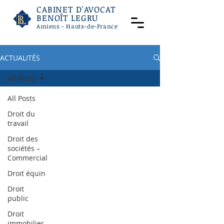
CABINET D'AVOCAT
BENOÎT LEGRU
Amiens - Hauts-de-France
ACTUALITÉS
All Posts
All Posts
Droit du
travail
Droit des
sociétés –
Commercial
Droit équin
Droit
public
Droit
immobilier