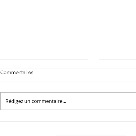
Commentaires
Rédigez un commentaire...
RELATIONS
CACHER U
SENTIMENTALES AU
INTIME À 
BUREAU : ATTENTION AUX
PEUT-IL C