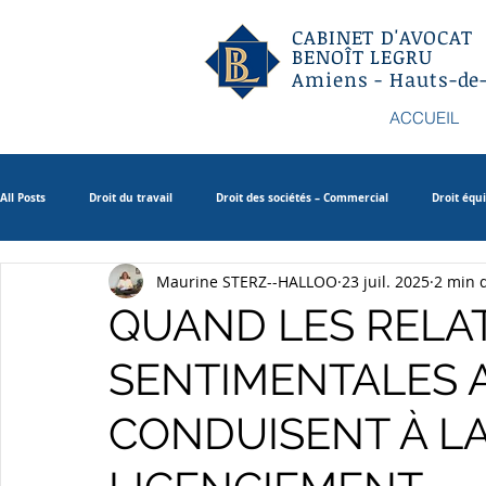
CABINET D'AVOCAT
BENOÎT LEGRU
Amiens - Hauts-de
ACCUEIL
All Posts
Droit du travail
Droit des sociétés – Commercial
Droit équ
Maurine STERZ--HALLOO
23 juil. 2025
2 min 
Droit patrimonial de la famille
QUAND LES RELA
SENTIMENTALES 
CONDUISENT À LA